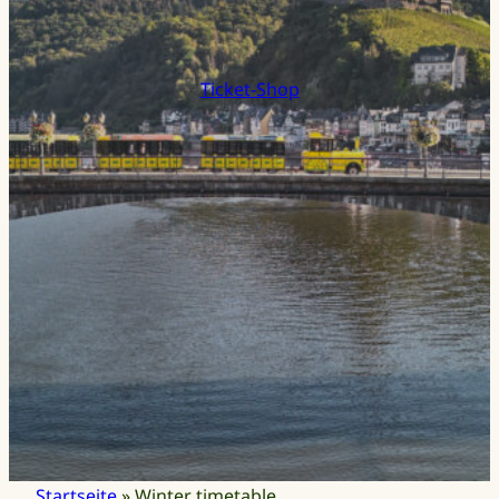
Ticket-Shop
Startseite
»
Winter timetable