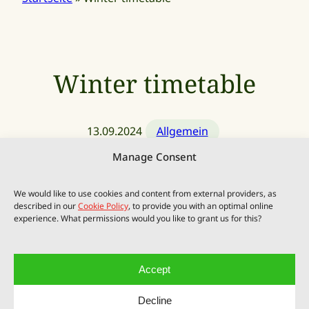
Winter timetable
13.09.2024
Allgemein
Manage Consent
We would like to use cookies and content from external providers, as
described in our
Cookie Policy
, to provide you with an optimal online
From November on, the round trips with the
experience. What permissions would you like to grant us for this?
Mosel Wine Express take place on the following
days:
Accept
08.11-10.11.2024
Decline
15.11-17.11.2024