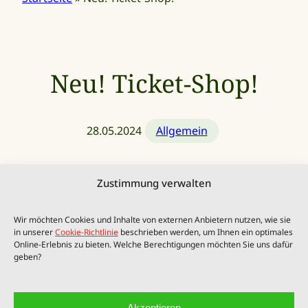
Neu! Ticket-Shop!
28.05.2024
Allgemein
Zustimmung verwalten
Buchen Sie jetzt Ihre Tickets
Wir möchten Cookies und Inhalte von externen Anbietern nutzen, wie sie
in unserer
Cookie-Richtlinie
beschrieben werden, um Ihnen ein optimales
online.
Online-Erlebnis zu bieten. Welche Berechtigungen möchten Sie uns dafür
geben?
Mit unserer Online-Ticketbestellung können Sie
ganz einfach von zu Hause aus Ihre Plätze für
Akzeptieren