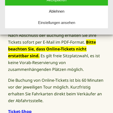
Ihren Wunschtermin reservieren. Die Buchung ist
für Gruppen von bis zu 10 Personen möglich, und
Ablehnen
die Bezahlung erfolgt bequem per Kreditkarte.
Einstellungen ansehen
(PayPal, Mastercard, American Express & Visa)
Nach Abschluss der Buchung erhalten Sie Ihre
Tickets sofort per E-Mail im PDF-Format.
Bitte
beachten Sie, dass Online-Tickets nicht
erstattbar sind.
Es gilt freie Sitzplatzwahl, es ist
keine Vorab-Reservierung von
zusammenhängenden Plätzen möglich.
Die Buchung von Online-Tickets ist bis 60 Minuten
vor der jeweiligen Tour möglich. Kurzfristig
erhalten Sie Fahrkarten direkt beim Verkäufer an
der Abfahrtsstelle.
Ticket-Shop